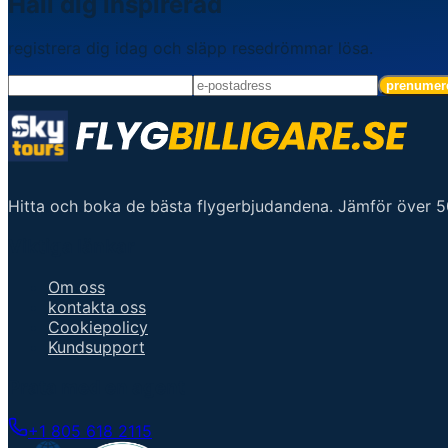
Håll dig inspirerad
registrera dig idag och släpp resedrömmar lösa.
prenumer
Hitta och boka de bästa flygerbjudandena. Jämför över 500
Viktiga länkar
Om oss
kontakta oss
Cookiepolicy
Kundsupport
Prata med en agent
+1 805 618 2115