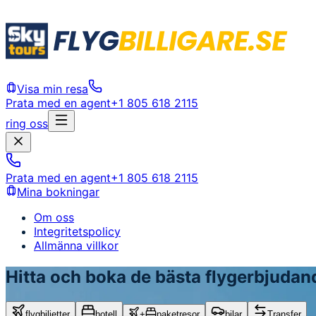
Visa min resa
Prata med en agent
+1 805 618 2115
ring oss
Prata med en agent
+1 805 618 2115
Mina bokningar
Om oss
Integritetspolicy
Allmänna villkor
Hitta och boka de bästa flygerbjudand
flygbiljetter
hotell
+
paketresor
bilar
Transfer