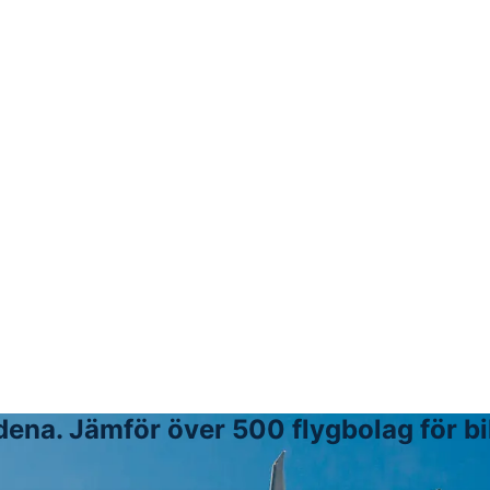
ena. Jämför över 500 flygbolag för bil