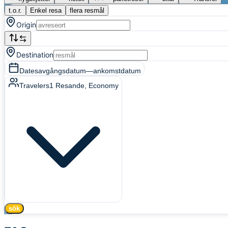
t.o.r.
Enkel resa
flera resmål
Origin
Destination
Dates
avgångsdatum
—
ankomstdatum
Travelers
1
Resande
, Economy
sök