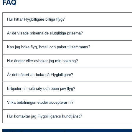
FAQ
Hur hittar Flygbilligare billiga flyg?
Flygbilligare söker bland över 500 flygbolag och researrang
Är de visade priserna de slutgiltiga priserna?
system kontrollerar publicerade priser, specialerbjudanden
Ja, priserna som visas inkluderar alla skatter och avgifte
Kan jag boka flyg, hotell och paket tillsammans?
Absolut. Flygbilligare erbjuder flyg, hotell, hyrbil, flygt
Hur ändrar eller avbokar jag min bokning?
Du kan hantera din bokning genom vår kundtjänst. Avbokning
Är det säkert att boka på Flygbilligare?
kan ha ändringsavgifter. Detaljer visas innan du bekräftar.
Ja. Flygbilligare är PCI DSS-certifierad och IATA-ackredit
Erbjuder ni multi-city och open-jaw-flyg?
fullständigt skyddade.
Ja, vår avancerade sökning stöder tur och retur, enkel resa
Vilka betalningsmetoder accepterar ni?
bygga din rutt.
Vi accepterar alla vanliga kredit- och betalkort (Visa, Ma
Hur kontaktar jag Flygbilligare:s kundtjänst?
Vårt supportteam är tillgängligt via telefon på +1 805 618
frågor.