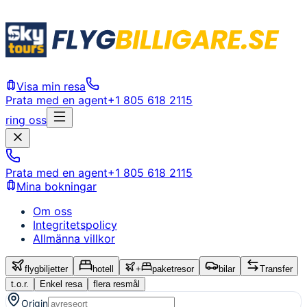
Visa min resa
Prata med en agent
+1 805 618 2115
ring oss
Prata med en agent
+1 805 618 2115
Mina bokningar
Om oss
Integritetspolicy
Allmänna villkor
flygbiljetter
hotell
+
paketresor
bilar
Transfer
t.o.r.
Enkel resa
flera resmål
Origin