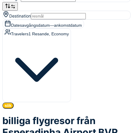
Destination
Dates
avgångsdatum
—
ankomstdatum
Travelers
1
Resande
, Economy
sök
billiga flygresor från
Esperadinha Airport BVR