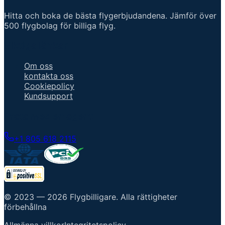
Hitta och boka de bästa flygerbjudandena. Jämför över
500 flygbolag för billiga flyg.
Viktiga länkar
Om oss
kontakta oss
Cookiepolicy
Kundsupport
Prata med en agent
+1 805 618 2115
© 2023 —
2026
Flygbilligare
.
Alla rättigheter
förbehållna
Allmänna villkor
Integritetspolicy