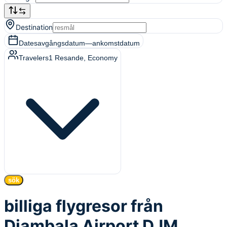
Destination
Dates
avgångsdatum
—
ankomstdatum
Travelers
1
Resande
, Economy
sök
billiga flygresor från
Djambala Airport DJM