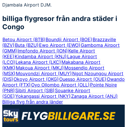
Djambala Airport DJM.
billiga flygresor från andra städer i
Congo
Betou Airport
(
BTB
)
Boundji Airport
(
BOE
)
Brazzaville
(
BZV
)
Buta
(
BZU
)
Ewo Airport
(
EWO
)
Gamboma Airport
(
GMM
)
Impfondo Airport
(
ION
)
Kelle Airport
(
KEE
)
Kindamba Airport
(
KNJ
)
Lague Airport
(
LCO
)
Lekana Airport
(
LKC
)
Makabana Airport
(
KMK
)
Makoua Airport
(
MKJ
)
Mossendjo Airport
(
MSX
)
Mouyondzi Airport
(
MUY
)
Ngot Nzoungou Airport
(
DIS
)
Okoyo Airport
(
OKG
)
Ouesso Airport
(
OUE
)
Owando
Airport
(
FTX
)
Oyo Ollombo Airport
(
OLL
)
Pointe Noire
(
PNR
)
Sibiti Airport
(
SIB
)
Souanke Airport
(
SOE
)
Yokangassi Airport
(
NKY
)
Zanaga Airport
(
ANJ
)
Billiga flyg från andra länder