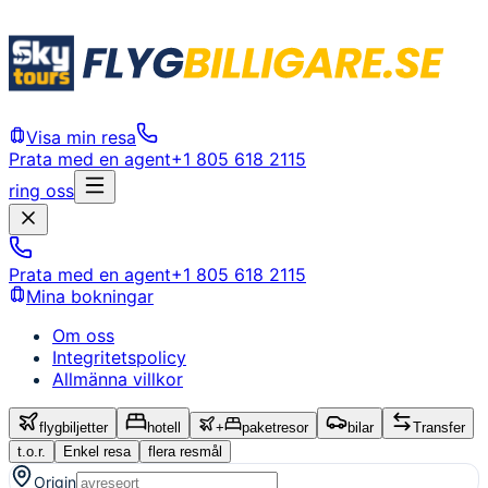
Visa min resa
Prata med en agent
+1 805 618 2115
ring oss
Prata med en agent
+1 805 618 2115
Mina bokningar
Om oss
Integritetspolicy
Allmänna villkor
flygbiljetter
hotell
+
paketresor
bilar
Transfer
t.o.r.
Enkel resa
flera resmål
Origin