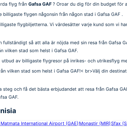
ärda flyg från
Gafsa GAF
? Oroar du dig för din budget för 
 de billigaste flygen någonsin från någon stad i Gafsa GAF .
billigaste flygbiljetterna. Vi värdesätter varje kund som vi 
 fullständigt så att alla är nöjda med sin resa från Gafsa GAF.
ån vilken stad som helst i Gafsa GAF.
tort utbud av billigaste flygresor på inrikes- och utrikesflyg 
från vilken stad som helst i Gafsa GAF!< br>Välj din destin
a steg och få det bästa erbjudandet att resa från Gafsa GAF
afsa GAF.
nisia
Matmata International Airport
(
GAE
)
Monastir
(
MIR
)
Sfax
(
S