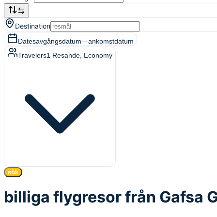
Destination
Dates
avgångsdatum
—
ankomstdatum
Travelers
1
Resande
, Economy
sök
billiga flygresor från Gafsa 