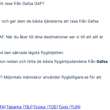
att resa från Gafsa GAF?
har och ger dem de bästa tjänsterna att resa från Gafsa
 När du åker till dina destinationer ser vi till att allt är
med den säkrade lägsta flygbiljetten.
ation nedan och hitta de bästa flygerbjudandena från
Gafsa
! Miljontals människor använder flygbilligare.se för att
FA
)
Tabarka
(
TBJ
)
Tozeur
(
TOE
)
Tunis
(
TUN
)