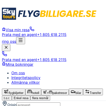
Visa min resa
Prata med en agent
+1 805 618 2115
ring oss
Prata med en agent
+1 805 618 2115
Mina bokningar
Om oss
Integritetspolicy
Allmänna villkor
flygbiljetter
hotell
+
paketresor
bilar
Transfer
t.o.r.
Enkel resa
flera resmål
Origin