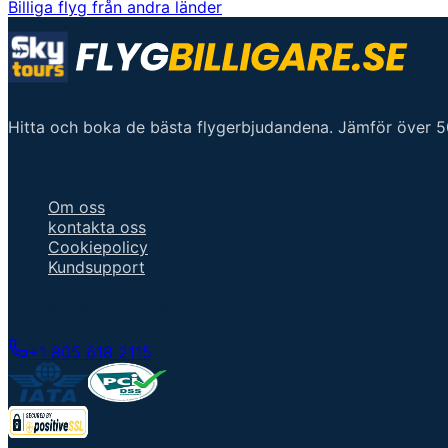
Billiga flyg från andra länder
Hitta och boka de bästa flygerbjudandena. Jämför över 500
Viktiga länkar
Om oss
kontakta oss
Cookiepolicy
Kundsupport
Prata med en agent
+1 805 618 2115