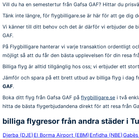
Vill du ha en semestertur från Gafsa GAF? Hittar du prisv
Tänk inte längre, för flygbilligare.se är här för att ge dig
Vi känner till ditt behov och det är därför vi erbjuder de 
GAF.
På Flygbilligare hanterar vi varje transaktion ordentligt och
möjligt så att du får den bästa upplevelsen för din resa fr
Billiga flyg är alltid tillgänglig hos oss; vi erbjuder ett s
Jämför och spara på ett brett utbud av billiga flyg i dag 
GAF
.
Boka ditt flyg från Gafsa GAF på
flygbilligare.se
i två enkl
hitta de bästa flygerbjudandena direkt för att resa från G
billiga flygresor från andra städer i
Tu
Djerba
(
DJE
)
El Borma Airport
(
EBM
)
Enfidha
(
NBE
)
Gabès 