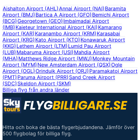
Aishalton Airport
(
AHL
)
Annai Airport
(
NAI
)
Baramita
Airport
(
BMJ
)
Bartica A Airport
(
GFO
)
Bemichi Airport
(
BCG
)
Georgetown
(
GEO
)
Imbaimadai Airport
(
IMB
)
Kaieteur International Airport
(
KAI
)
Kamarang
Airport
(
KAR
)
Karanambo Airport
(
KRM
)
Karasabai
Airport
(
KRG
)
Kato Airport
(
KTO
)
Konawaruk Airport
(
KKG
)
Lethem Airport
(
LTM
)
Lumid Pau Airport
(
LUB
)
Mabaruma Airport
(
USI
)
Mahdia Airport
(
MHA
)
Matthews Ridge Airport
(
MWJ
)
Monkey Mountain
Airport
(
MYM
)
New Amsterdam Airport
(
QSX
)
Ogle
Airport
(
OGL
)
Orinduik Airport
(
ORJ
)
Paramakatoi Airport
(
PMT
)
Paruma Airport
(
PRR
)
Sand Creek Airport
(
SDC
)
Skeldon Airport
(
SKM
)
Billiga flyg från andra länder
Hitta och boka de bästa flygerbjudandena. Jämför över
500 flygbolag för billiga flyg.