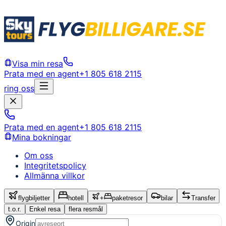
Visa min resa
Prata med en agent
+1 805 618 2115
ring oss
Prata med en agent
+1 805 618 2115
Mina bokningar
Om oss
Integritetspolicy
Allmänna villkor
flygbiljetter
hotell
+
paketresor
bilar
Transfer
t.o.r.
Enkel resa
flera resmål
Origin