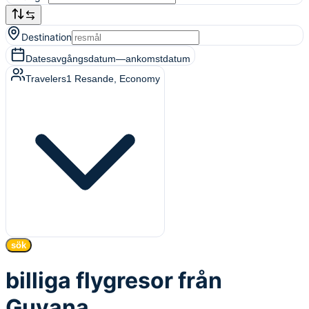
Destination
Dates
avgångsdatum
—
ankomstdatum
Travelers
1
Resande
, Economy
sök
billiga flygresor från
Guyana