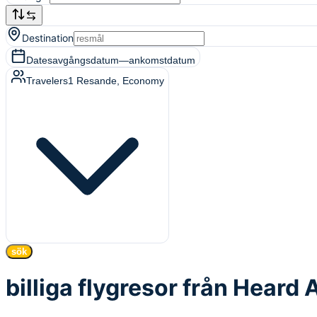
Destination
Dates
avgångsdatum
—
ankomstdatum
Travelers
1
Resande
, Economy
sök
billiga flygresor från Heard