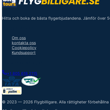
Hitta och boka de bästa flygerbjudandena. Jämför över 500
Viktiga länkar
Om oss
kontakta oss
Cookiepolicy
Kundsupport
Prata med en agent
+1 805 618 2115
© 2023 —
2026
Flygbilligare
.
Alla rättigheter förbehållna