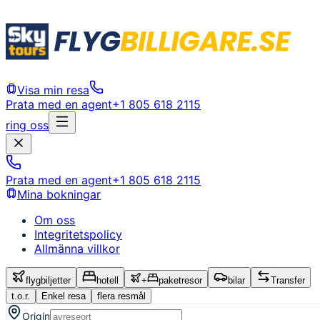
Visa min resa
Prata med en agent
+1 805 618 2115
ring oss
Prata med en agent
+1 805 618 2115
Mina bokningar
Om oss
Integritetspolicy
Allmänna villkor
flygbiljetter
hotell
+
paketresor
bilar
Transfer
t.o.r.
Enkel resa
flera resmål
Origin