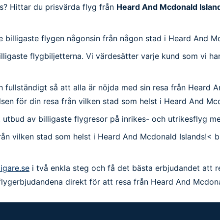
? Hittar du prisvärda flyg från
Heard And Mcdonald Islan
g de billigaste flygen någonsin från någon stad i Heard And M
billigaste flygbiljetterna. Vi värdesätter varje kund som vi
ch fullständigt så att alla är nöjda med sin resa från Heard 
evelsen för din resa från vilken stad som helst i Heard And Mc
tort utbud av billigaste flygresor på inrikes- och utrikesflyg 
från vilken stad som helst i Heard And Mcdonald Islands!< b
ligare.se
i två enkla steg och få det bästa erbjudandet att 
 flygerbjudandena direkt för att resa från Heard And Mcdona