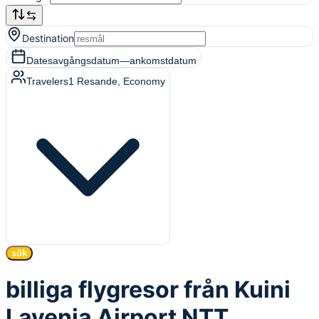
Destination
Dates
avgångsdatum
—
ankomstdatum
Travelers
1
Resande
, Economy
sök
billiga flygresor från Kuini
Lavenia Airport NTT