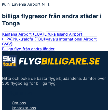
Kuini Lavenia Airport NTT.
billiga flygresor från andra städer i
Tonga
Kaufana Airport
(
EUA
)
Lifuka Island Airport
(
HPA
)
Nuku'alofa
(
TBU
)
Vava'u International Airport
(
VAV
)
Billiga flyg från andra länder
Hitta och boka de bästa flygerbjudandena. Jämför över
500 flygbolag för billiga flyg.
Viktiga länkar
Om oss
kontakta oss