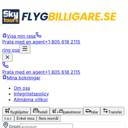
Visa min resa
Prata med en agent
+1 805 618 2115
ring oss
Prata med en agent
+1 805 618 2115
Mina bokningar
Om oss
Integritetspolicy
Allmänna villkor
flygbiljetter
hotell
+
paketresor
bilar
Transfer
t.o.r.
Enkel resa
flera resmål
Origin