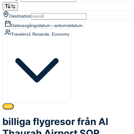
Destination
Dates
avgångsdatum
—
ankomstdatum
Travelers
1
Resande
, Economy
sök
billiga flygresor från Al
Thaurah Airport SOR