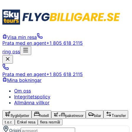
Visa min resa
Prata med en agent
+1 805 618 2115
ring oss
Prata med en agent
+1 805 618 2115
Mina bokningar
Om oss
Integritetspolicy
Allmänna villkor
flygbiljetter
hotell
+
paketresor
bilar
Transfer
t.o.r.
Enkel resa
flera resmål
Origin