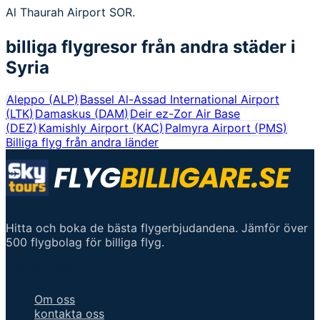
Al Thaurah Airport SOR.
billiga flygresor från andra städer i
Syria
Aleppo
(
ALP
)
Bassel Al-Assad International Airport
(
LTK
)
Damaskus
(
DAM
)
Deir ez-Zor Air Base
(
DEZ
)
Kamishly Airport
(
KAC
)
Palmyra Airport
(
PMS
)
Billiga flyg från andra länder
Hitta och boka de bästa flygerbjudandena. Jämför över
500 flygbolag för billiga flyg.
Viktiga länkar
Om oss
kontakta oss