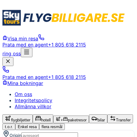
Visa min resa
Prata med en agent
+1 805 618 2115
ring oss
Prata med en agent
+1 805 618 2115
Mina bokningar
Om oss
Integritetspolicy
Allmänna villkor
flygbiljetter
hotell
+
paketresor
bilar
Transfer
t.o.r.
Enkel resa
flera resmål
Origin