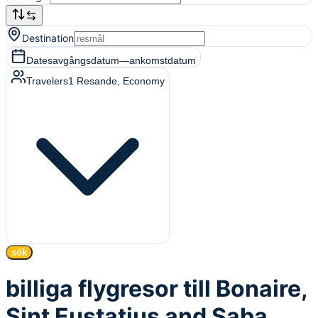
Destination
Dates
avgångsdatum
—
ankomstdatum
Travelers
1
Resande
, Economy
sök
billiga flygresor till Bonaire,
Sint Eustatius and Saba