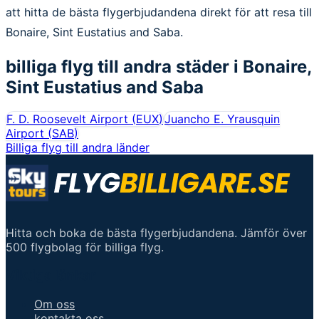
att hitta de bästa flygerbjudandena direkt för att resa till
Bonaire, Sint Eustatius and Saba.
billiga flyg till andra städer i
Bonaire,
Sint Eustatius and Saba
F. D. Roosevelt Airport
(
EUX
)
Juancho E. Yrausquin
Airport
(
SAB
)
Billiga flyg till andra länder
Hitta och boka de bästa flygerbjudandena. Jämför över
500 flygbolag för billiga flyg.
Viktiga länkar
Om oss
kontakta oss