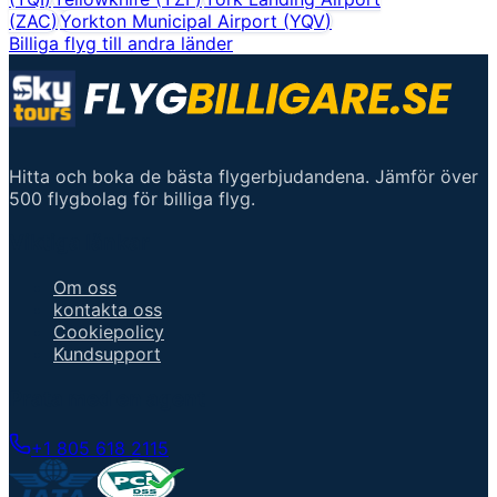
(
ZAC
)
Yorkton Municipal Airport
(
YQV
)
Billiga flyg till andra länder
Hitta och boka de bästa flygerbjudandena. Jämför över
500 flygbolag för billiga flyg.
Viktiga länkar
Om oss
kontakta oss
Cookiepolicy
Kundsupport
Prata med en agent
+1 805 618 2115