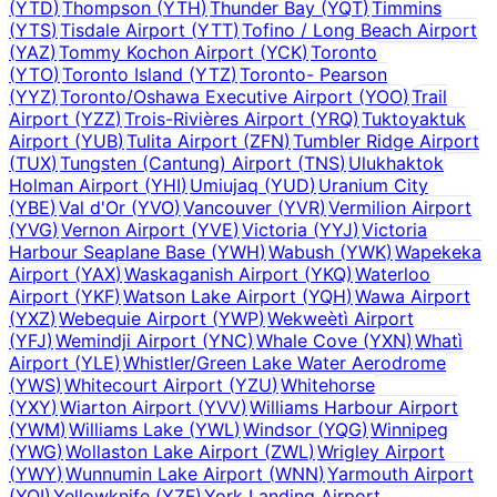
(
YTD
)
Thompson
(
YTH
)
Thunder Bay
(
YQT
)
Timmins
(
YTS
)
Tisdale Airport
(
YTT
)
Tofino / Long Beach Airport
(
YAZ
)
Tommy Kochon Airport
(
YCK
)
Toronto
(
YTO
)
Toronto Island
(
YTZ
)
Toronto- Pearson
(
YYZ
)
Toronto/Oshawa Executive Airport
(
YOO
)
Trail
Airport
(
YZZ
)
Trois-Rivières Airport
(
YRQ
)
Tuktoyaktuk
Airport
(
YUB
)
Tulita Airport
(
ZFN
)
Tumbler Ridge Airport
(
TUX
)
Tungsten (Cantung) Airport
(
TNS
)
Ulukhaktok
Holman Airport
(
YHI
)
Umiujaq
(
YUD
)
Uranium City
(
YBE
)
Val d'Or
(
YVO
)
Vancouver
(
YVR
)
Vermilion Airport
(
YVG
)
Vernon Airport
(
YVE
)
Victoria
(
YYJ
)
Victoria
Harbour Seaplane Base
(
YWH
)
Wabush
(
YWK
)
Wapekeka
Airport
(
YAX
)
Waskaganish Airport
(
YKQ
)
Waterloo
Airport
(
YKF
)
Watson Lake Airport
(
YQH
)
Wawa Airport
(
YXZ
)
Webequie Airport
(
YWP
)
Wekweètì Airport
(
YFJ
)
Wemindji Airport
(
YNC
)
Whale Cove
(
YXN
)
Whatì
Airport
(
YLE
)
Whistler/Green Lake Water Aerodrome
(
YWS
)
Whitecourt Airport
(
YZU
)
Whitehorse
(
YXY
)
Wiarton Airport
(
YVV
)
Williams Harbour Airport
(
YWM
)
Williams Lake
(
YWL
)
Windsor
(
YQG
)
Winnipeg
(
YWG
)
Wollaston Lake Airport
(
ZWL
)
Wrigley Airport
(
YWY
)
Wunnumin Lake Airport
(
WNN
)
Yarmouth Airport
(
YQI
)
Yellowknife
(
YZF
)
York Landing Airport