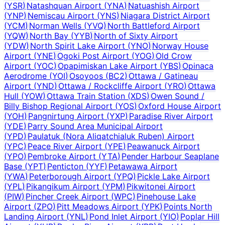
(
YSR
)
Natashquan Airport
(
YNA
)
Natuashish Airport
(
YNP
)
Nemiscau Airport
(
YNS
)
Niagara District Airport
(
YCM
)
Norman Wells
(
YVQ
)
North Battleford Airport
(
YQW
)
North Bay
(
YYB
)
North of Sixty Airport
(
YDW
)
North Spirit Lake Airport
(
YNO
)
Norway House
Airport
(
YNE
)
Ogoki Post Airport
(
YOG
)
Old Crow
Airport
(
YOC
)
Opapimiskan Lake Airport
(
YBS
)
Opinaca
Aerodrome
(
YOI
)
Osoyoos
(
BC2
)
Ottawa / Gatineau
Airport
(
YND
)
Ottawa / Rockcliffe Airport
(
YRO
)
Ottawa
Hull
(
YOW
)
Ottawa Train Station
(
XDS
)
Owen Sound /
Billy Bishop Regional Airport
(
YOS
)
Oxford House Airport
(
YOH
)
Pangnirtung Airport
(
YXP
)
Paradise River Airport
(
YDE
)
Parry Sound Area Municipal Airport
(
YPD
)
Paulatuk (Nora Aliqatchialuk Ruben) Airport
(
YPC
)
Peace River Airport
(
YPE
)
Peawanuck Airport
(
YPO
)
Pembroke Airport
(
YTA
)
Pender Harbour Seaplane
Base
(
YPT
)
Penticton
(
YYF
)
Petawawa Airport
(
YWA
)
Peterborough Airport
(
YPQ
)
Pickle Lake Airport
(
YPL
)
Pikangikum Airport
(
YPM
)
Pikwitonei Airport
(
PIW
)
Pincher Creek Airport
(
WPC
)
Pinehouse Lake
Airport
(
ZPO
)
Pitt Meadows Airport
(
YPK
)
Points North
Landing Airport
(
YNL
)
Pond Inlet Airport
(
YIO
)
Poplar Hill