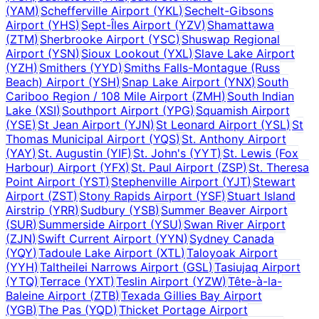
(
YAM
)
Schefferville Airport
(
YKL
)
Sechelt-Gibsons
Airport
(
YHS
)
Sept-Îles Airport
(
YZV
)
Shamattawa
(
ZTM
)
Sherbrooke Airport
(
YSC
)
Shuswap Regional
Airport
(
YSN
)
Sioux Lookout
(
YXL
)
Slave Lake Airport
(
YZH
)
Smithers
(
YYD
)
Smiths Falls-Montague (Russ
Beach) Airport
(
YSH
)
Snap Lake Airport
(
YNX
)
South
Cariboo Region / 108 Mile Airport
(
ZMH
)
South Indian
Lake
(
XSI
)
Southport Airport
(
YPG
)
Squamish Airport
(
YSE
)
St Jean Airport
(
YJN
)
St Leonard Airport
(
YSL
)
St
Thomas Municipal Airport
(
YQS
)
St. Anthony Airport
(
YAY
)
St. Augustin
(
YIF
)
St. John's
(
YYT
)
St. Lewis (Fox
Harbour) Airport
(
YFX
)
St. Paul Airport
(
ZSP
)
St. Theresa
Point Airport
(
YST
)
Stephenville Airport
(
YJT
)
Stewart
Airport
(
ZST
)
Stony Rapids Airport
(
YSF
)
Stuart Island
Airstrip
(
YRR
)
Sudbury
(
YSB
)
Summer Beaver Airport
(
SUR
)
Summerside Airport
(
YSU
)
Swan River Airport
(
ZJN
)
Swift Current Airport
(
YYN
)
Sydney Canada
(
YQY
)
Tadoule Lake Airport
(
XTL
)
Taloyoak Airport
(
YYH
)
Taltheilei Narrows Airport
(
GSL
)
Tasiujaq Airport
(
YTQ
)
Terrace
(
YXT
)
Teslin Airport
(
YZW
)
Tête-à-la-
Baleine Airport
(
ZTB
)
Texada Gillies Bay Airport
(
YGB
)
The Pas
(
YQD
)
Thicket Portage Airport