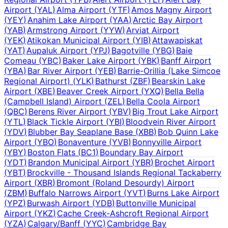
Airport
(
YAL
)
Alma Airport
(
YTF
)
Amos Magny Airport
(
YEY
)
Anahim Lake Airport
(
YAA
)
Arctic Bay Airport
(
YAB
)
Armstrong Airport
(
YYW
)
Arviat Airport
(
YEK
)
Atikokan Municipal Airport
(
YIB
)
Attawapiskat
(
YAT
)
Aupaluk Airport
(
YPJ
)
Bagotville
(
YBG
)
Baie
Comeau
(
YBC
)
Baker Lake Airport
(
YBK
)
Banff Airport
(
YBA
)
Bar River Airport
(
YEB
)
Barrie-Orillia (Lake Simcoe
Regional Airport)
(
YLK
)
Bathurst
(
ZBF
)
Bearskin Lake
Airport
(
XBE
)
Beaver Creek Airport
(
YXQ
)
Bella Bella
(Campbell Island) Airport
(
ZEL
)
Bella Coola Airport
(
QBC
)
Berens River Airport
(
YBV
)
Big Trout Lake Airport
(
YTL
)
Black Tickle Airport
(
YBI
)
Bloodvein River Airport
(
YDV
)
Blubber Bay Seaplane Base
(
XBB
)
Bob Quinn Lake
Airport
(
YBO
)
Bonaventure
(
YVB
)
Bonnyville Airport
(
YBY
)
Boston Flats
(
BC1
)
Boundary Bay Airport
(
YDT
)
Brandon Municipal Airport
(
YBR
)
Brochet Airport
(
YBT
)
Brockville - Thousand Islands Regional Tackaberry
Airport
(
XBR
)
Bromont (Roland Desourdy) Airport
(
ZBM
)
Buffalo Narrows Airport
(
YVT
)
Burns Lake Airport
(
YPZ
)
Burwash Airport
(
YDB
)
Buttonville Municipal
Airport
(
YKZ
)
Cache Creek-Ashcroft Regional Airport
(
YZA
)
Calgary/Banff
(
YYC
)
Cambridge Bay