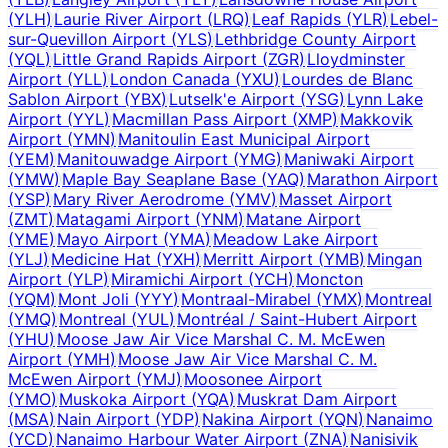
(
YLH
)
Laurie River Airport
(
LRQ
)
Leaf Rapids
(
YLR
)
Lebel-
sur-Quevillon Airport
(
YLS
)
Lethbridge County Airport
(
YQL
)
Little Grand Rapids Airport
(
ZGR
)
Lloydminster
Airport
(
YLL
)
London Canada
(
YXU
)
Lourdes de Blanc
Sablon Airport
(
YBX
)
Lutselk'e Airport
(
YSG
)
Lynn Lake
Airport
(
YYL
)
Macmillan Pass Airport
(
XMP
)
Makkovik
Airport
(
YMN
)
Manitoulin East Municipal Airport
(
YEM
)
Manitouwadge Airport
(
YMG
)
Maniwaki Airport
(
YMW
)
Maple Bay Seaplane Base
(
YAQ
)
Marathon Airport
(
YSP
)
Mary River Aerodrome
(
YMV
)
Masset Airport
(
ZMT
)
Matagami Airport
(
YNM
)
Matane Airport
(
YME
)
Mayo Airport
(
YMA
)
Meadow Lake Airport
(
YLJ
)
Medicine Hat
(
YXH
)
Merritt Airport
(
YMB
)
Mingan
Airport
(
YLP
)
Miramichi Airport
(
YCH
)
Moncton
(
YQM
)
Mont Joli
(
YYY
)
Montraal-Mirabel
(
YMX
)
Montreal
(
YMQ
)
Montreal
(
YUL
)
Montréal / Saint-Hubert Airport
(
YHU
)
Moose Jaw Air Vice Marshal C. M. McEwen
Airport
(
YMH
)
Moose Jaw Air Vice Marshal C. M.
McEwen Airport
(
YMJ
)
Moosonee Airport
(
YMO
)
Muskoka Airport
(
YQA
)
Muskrat Dam Airport
(
MSA
)
Nain Airport
(
YDP
)
Nakina Airport
(
YQN
)
Nanaimo
(
YCD
)
Nanaimo Harbour Water Airport
(
ZNA
)
Nanisivik