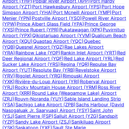
Airport
(
YHP
)
Poplar River Airport
(
XPP
)
Port Hardy
Airport
(
YZT
)
Port Hawkesbury Airport
(
YPS
)
Port Hope
Simpson Airport
(
YHA
)
Port Mcneill Airport
(
YMP
)
Port
Menier
(
YPN
)
Postville Airport
(
YSO
)
Powell River Airport
(
YPW
)
Prince Albert Glass Field
(
YPA
)
Prince George
(
YXS
)
Prince Rupert
(
YPR
)
Pukatawagan
(
XPK
)
Puvirnituq
Airport
(
YPX
)
Qikiqtarjuaq Airport
(
YVM
)
Qualicum Beach
Airport
(
XQU
)
Quaqtaq Airport
(
YQC
)
Quebec
(
YQB
)
Quesnel Airport
(
YQZ
)
Rae Lakes Airport
(
YRA
)
Rainbow Lake
(
YOP
)
Rankin Inlet Airport
(
YRT
)
Red
Deer Regional Airport
(
YQF
)
Red Lake Airport
(
YRL
)
Red
Sucker Lake Airport
(
YRS
)
Regina
(
YQR
)
Repulse Bay
Airport
(
YUT
)
Resolute Bay
(
YRB
)
Revelstoke Airport
(
YRV
)
Rigolet Airport
(
YRG
)
Rimouski Airport
(
YXK
)
Rivière-du-Loup Airport
(
YRI
)
Roberval Airport
(
YRJ
)
Rocky Mountain House Airport
(
YRM
)
Ross River
Airport
(
XRR
)
Round Lake (Weagamow Lake) Airport
(
ZRJ
)
Rouyn-Noranda
(
YUY
)
Sable Island Landing Strip
(
YSA
)
Sachigo Lake Airport
(
ZPB
)
Sachs Harbour (David
Nasogaluak Jr. Saaryuaq) Airport
(
YSY
)
Saint John
(
YSJ
)
Saint Pierre
(
FSP
)
Salluit Airport
(
YZG
)
Sandspit
(
YZP
)
Sandy Lake Airport
(
ZSJ
)
Sanikiluaq Airport
(
YSK
)
Saskatoon
(
YXE
)
Sault Ste Marie