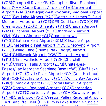
(
YCB
)
Campbell River
(
YBL
)
Campbell River Seaplane
Base
(
YHH
)
Cape Dorset Airport
(
YTE
)
Cartwright
Airport
(
YRF
)
Castlegar/West Kootenay Regional Airport
(
YCG
)
Cat Lake Airport
(
YAC
)
Centralia / James T. Field
Memorial Aerodrome
(
YCE
)
CFB Cold Lake
(
YOD
)
CFB
Greenwood
(
YZX
)
CFB Trenton
(
YTR
)
Chapais Airport
(
YMT
)
Chapleau Airport
(
YLD
)
Charlevoix Airport
(
YML
)
Charlo Airport
(
YCL
)
Charlottetown
(
YYG
)
Chatham Kent Airport
(
XCM
)
Cheadle Airport
(
TIL
)
Chesterfield Inlet Airport
(
YCS
)
Chetwynd Airport
(
YCQ
)
Chilko Lake (Tsylos Park Lodge) Airport
(
CJH
)
Chilliwack Airport
(
YCW
)
Chisasibi Airport
(
YKU
)
Chris Hadfield Airport
(
YZR
)
Churchill
(
YYQ
)
Churchill Falls Airport
(
ZUM
)
Chute-Des-
Passes/Lac Margane Seaplane Base
(
YWQ
)
Cluff Lake
Airport
(
XCL
)
Clyde River Airport
(
YCY
)
Coal Harbour
SPB
(
CXH
)
Cochrane Airport
(
YCN
)
Collins Bay Airport
(
YKC
)
Comox Airport
(
YQQ
)
Coral Harbour Airport
(
YZS
)
Cornwall Regional Airport
(
YCC
)
Coronation
Airport
(
YCT
)
Courtenay Airpark
(
YCA
)
Cowley Airport
(
YYM
)
Cranbrook
(
YXC
)
Creston Valley Regional Airport
- Art Sutcliffe Field
(
CFQ
)
Cross Lake (Charlie Sinclair