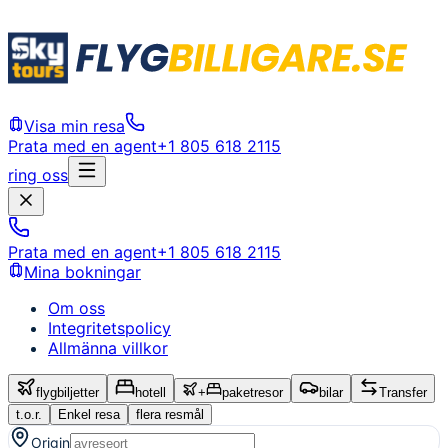
Visa min resa
Prata med en agent
+1 805 618 2115
ring oss
Prata med en agent
+1 805 618 2115
Mina bokningar
Om oss
Integritetspolicy
Allmänna villkor
flygbiljetter
hotell
+
paketresor
bilar
Transfer
t.o.r.
Enkel resa
flera resmål
Origin