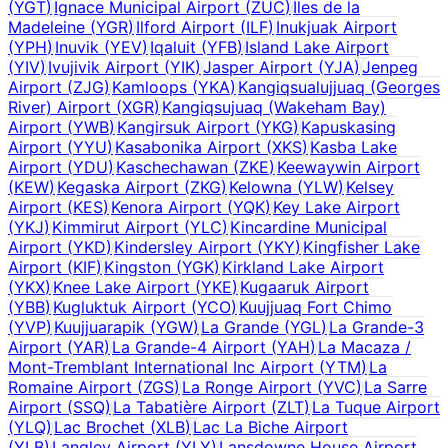
(
YGT
)
Ignace Municipal Airport
(
ZUC
)
Iles de la
Madeleine
(
YGR
)
Ilford Airport
(
ILF
)
Inukjuak Airport
(
YPH
)
Inuvik
(
YEV
)
Iqaluit
(
YFB
)
Island Lake Airport
(
YIV
)
Ivujivik Airport
(
YIK
)
Jasper Airport
(
YJA
)
Jenpeg
Airport
(
ZJG
)
Kamloops
(
YKA
)
Kangiqsualujjuaq (Georges
River) Airport
(
XGR
)
Kangiqsujuaq (Wakeham Bay)
Airport
(
YWB
)
Kangirsuk Airport
(
YKG
)
Kapuskasing
Airport
(
YYU
)
Kasabonika Airport
(
XKS
)
Kasba Lake
Airport
(
YDU
)
Kaschechawan
(
ZKE
)
Keewaywin Airport
(
KEW
)
Kegaska Airport
(
ZKG
)
Kelowna
(
YLW
)
Kelsey
Airport
(
KES
)
Kenora Airport
(
YQK
)
Key Lake Airport
(
YKJ
)
Kimmirut Airport
(
YLC
)
Kincardine Municipal
Airport
(
YKD
)
Kindersley Airport
(
YKY
)
Kingfisher Lake
Airport
(
KIF
)
Kingston
(
YGK
)
Kirkland Lake Airport
(
YKX
)
Knee Lake Airport
(
YKE
)
Kugaaruk Airport
(
YBB
)
Kugluktuk Airport
(
YCO
)
Kuujjuaq Fort Chimo
(
YVP
)
Kuujjuarapik
(
YGW
)
La Grande
(
YGL
)
La Grande-3
Airport
(
YAR
)
La Grande-4 Airport
(
YAH
)
La Macaza /
Mont-Tremblant International Inc Airport
(
YTM
)
La
Romaine Airport
(
ZGS
)
La Ronge Airport
(
YVC
)
La Sarre
Airport
(
SSQ
)
La Tabatière Airport
(
ZLT
)
La Tuque Airport
(
YLQ
)
Lac Brochet
(
XLB
)
Lac La Biche Airport
(
YLB
)
Langley Airport
(
YLY
)
Lansdowne House Airport