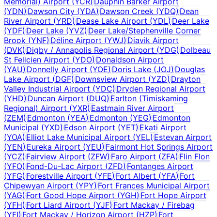
Memorial) Airport
(
YCR
)
Dauphin Barker Airport
(
YDN
)
Dawson City
(
YDA
)
Dawson Creek
(
YDQ
)
Dean
River Airport
(
YRD
)
Dease Lake Airport
(
YDL
)
Deer Lake
(
YDF
)
Deer Lake
(
YVZ
)
Deer Lake/Stephenville Corner
Brook
(
YNF
)
Déline Airport
(
YWJ
)
Diavik Airport
(
DVK
)
Digby / Annapolis Regional Airport
(
YDG
)
Dolbeau
St Felicien Airport
(
YDO
)
Donaldson Airport
(
YAU
)
Donnelly Airport
(
YOE
)
Doris Lake
(
JOJ
)
Douglas
Lake Airport
(
DGF
)
Downsview Airport
(
YZD
)
Drayton
Valley Industrial Airport
(
YDC
)
Dryden Regional Airport
(
YHD
)
Duncan Airport
(
DUQ
)
Earlton (Timiskaming
Regional) Airport
(
YXR
)
Eastmain River Airport
(
ZEM
)
Edmonton
(
YEA
)
Edmonton
(
YEG
)
Edmonton
Municipal
(
YXD
)
Edson Airport
(
YET
)
Ekati Airport
(
YOA
)
Elliot Lake Municipal Airport
(
YEL
)
Estevan Airport
(
YEN
)
Eureka Airport
(
YEU
)
Fairmont Hot Springs Airport
(
YCZ
)
Fairview Airport
(
ZFW
)
Faro Airport
(
ZFA
)
Flin Flon
(
YFO
)
Fond-Du-Lac Airport
(
ZFD
)
Fontanges Airport
(
YFG
)
Forestville Airport
(
YFE
)
Fort Albert
(
YFA
)
Fort
Chipewyan Airport
(
YPY
)
Fort Frances Municipal Airport
(
YAG
)
Fort Good Hope Airport
(
YGH
)
Fort Hope Airport
(
YFH
)
Fort Liard Airport
(
YJF
)
Fort Mackay / Firebag
(
YFI
)
Fort Mackay / Horizon Airport
(
HZP
)
Fort