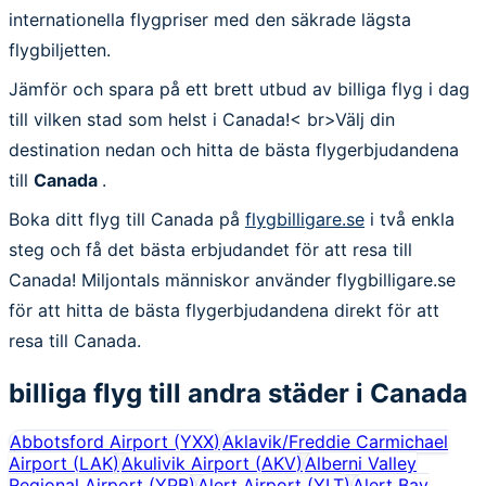
internationella flygpriser med den säkrade lägsta
flygbiljetten.
Jämför och spara på ett brett utbud av billiga flyg i dag
till vilken stad som helst i Canada!< br>Välj din
destination nedan och hitta de bästa flygerbjudandena
till
Canada
.
Boka ditt flyg till Canada på
flygbilligare.se
i två enkla
steg och få det bästa erbjudandet för att resa till
Canada! Miljontals människor använder flygbilligare.se
för att hitta de bästa flygerbjudandena direkt för att
resa till Canada.
billiga flyg till andra städer i
Canada
Abbotsford Airport
(
YXX
)
Aklavik/Freddie Carmichael
Airport
(
LAK
)
Akulivik Airport
(
AKV
)
Alberni Valley
Regional Airport
(
YPB
)
Alert Airport
(
YLT
)
Alert Bay