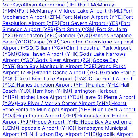
MacKay/Albian Aerodrome
(
JHL
)
Fort McMurray
(
YMM
)
Fort McMurray / Mildred Lake Airport
(
NML
)
Fort
Mcpherson Airport
(
ZFM
)
Fort Nelson Airport
(
YYE
)
Fort
Resolution Airport
(
YFR
)
Fort Severn Airport
(
YER
)
Fort
Simpson Airport
(
YFS
)
Fort Smith
(
YSM
)
Fort St. John
(
YXJ
)
Fredericton
(
YFC
)
Gander
(
YQX
)
Ganges Seaplane
Base
(
YGG
)
Gaspe
(
YGP
)
Geraldton Greenstone Regional
Airport
(
YGQ
)
Gillam
(
YGX
)
Gimli Industrial Park Airport
(
YGM
)
Gjoa Haven Airport
(
YHK
)
Gods Lake Narrows
Airport
(
YGO
)
Gods River Airport
(
ZGI
)
Goose Bay
(
YYR
)
Gore Bay Manitoulin Airport
(
YZE
)
Grand Forks
Airport
(
ZGF
)
Grande Cache Airport
(
YGC
)
Grande Prairie
(
YQU
)
Great Bear Lake Airport
(
DAS
)
Grise Fiord Airport
(
YGZ
)
Haines Junction Airport
(
YHT
)
Halifax
(
YHZ
)
Hall
Beach
(
YUX
)
Hamilton
(
YHM
)
Harrington Harbour
(
YHR
)
Hatchet Lake Airport
(
YDJ
)
Havre St Pierre Airport
(
YGV
)
Hay River / Merlyn Carter Airport
(
YHY
)
Hearst
René Fontaine Municipal Airport
(
YHF
)
High Level Airport
(
YOJ
)
High Prairie Airport
(
ZHP
)
Hinton/Jasper-Hinton
Airport
(
YJP
)
Hope Airport
(
YHE
)
Hope Bay Aerodrome
(
UZM
)
Hopedale Airport
(
YHO
)
Hornepayne Municipal
Airport
(
YHN
)
Hudson Bay Airport
(
YHB
)
Igloolik Airport