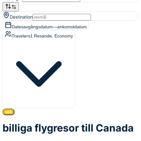
Destination
Dates
avgångsdatum
—
ankomstdatum
Travelers
1
Resande
, Economy
sök
billiga flygresor till Canada