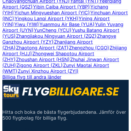
Chaoyangchuan Airport
(
YNJ
)
Yantai
(
YNT
)
Yeerqiang
Airport
(
QSZ
)
Yibin Caiba Airport
(
YBP
)
Yichang
(
YIH
)
Yichun Mingyueshan Airport
(
YIC
)
Yinchuan Airport
(
INC
)
Yingkou Lanqi Airport
(
YKH
)
Yining Airport
(
YIN
)
Yiwu
(
YIW
)
Yuanmou Air Base
(
YUA
)
Yulin Yuyang
Airport
(
UYN
)
YunCheng
(
YCU
)
Yushu Batang Airport
(
YUS
)
Zhangjiakou Ningyuan Airport
(
ZQZ
)
Zhangye
Ganzhou Airport
(
YZY
)
Zhanjiang Airport
(
ZHA
)
Zhaotong Airport
(
ZAT
)
Zhengzhou
(
CGO
)
Zhijiang
Airport
(
HJJ
)
Zhongwei Shapotou Airport
(
ZHY
)
Zhoushan Airport
(
HSN
)
Zhuhai Jinwan Airport
(
ZUH
)
Zigong Airport
(
ZKL
)
Zunyi Maotai Airport
(
WMT
)
Zunyi Xinzhou Airport
(
ZYI
)
Billiga flyg till andra länder
Hitta och boka de bästa flygerbjudandena. Jämför över
500 flygbolag för billiga flyg.
Viktiga länkar