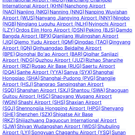
International Airport
(
KHN
)
Nanchong Airport
(
NAO
)
Nanjing
(
NKG
)
Nanning
(
NNG
)
Nanping Wuyishan
Airport
(
WUS
)
Nanyang Jiangying Airport
(
NNY
)
Ningbo
(
NGB
)
Ninglang Luguhu Airport
(
NLH
)
Nyingchi Airport
(
LZY
)
Ordos Ejin Horo Airport
(
DSN
)
Peking
(
BJS
)
Qamdo
Bangda Airport
(
BPX
)
Qianjiang Wulingshan Airport
(
JIQ
)
Qiemo Yudu Airport
(
IQM
)
Qingdao
(
TAO
)
Qingyang
Airport
(
IQN
)
Qinhuangdao Beidaihe Airport
(
BPE
)
Qionghai Bo'ao Airport
(
BAR
)
Qiqihar Sanjiazi
Airport
(
NDG
)
Quzhou Airport
(
JUZ
)
Rizhao Shanzihe
Airport
(
RIZ
)
Rugao Air Base
(
RUG
)
Saertu Airport
(
DQA
)
Sanhe Airport
(
YYA
)
Sanya
(
SYX
)
Shanghai
Hongqiao
(
SHA
)
Shanghai-Pudong
(
PVG
)
Shangjie
Airport
(
HSJ
)
Shangrao Sanqingshan Airport
(
SQD
)
Shanshan Airport
(
SXJ
)
Shantou
(
SWA
)
Shaoguan
Guitou Airport
(
HSC
)
Shaoyang Wugang Airport
(
WGN
)
Shashi Airport
(
SHS
)
Shaxian Airport
(
SQJ
)
Shennongjia Hongping Airport
(
HPG
)
Shenyang
(
SHE
)
Shenzhen
(
SZX
)
Shigatse Air Base
(
RKZ
)
Shijiazhuang Daguocun International Airport
(
SJW
)
Shiyan Wudangshan Airport
(
WDS
)
Shubuling
Airport
(
LYI
)
Songyuan Chaganhu Airport
(
YSQ
)
Sunan