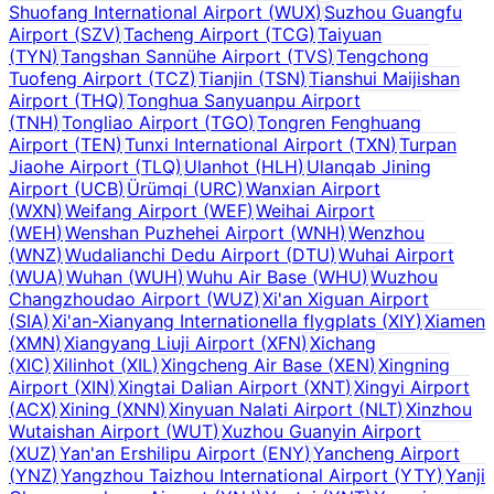
Shuofang International Airport
(
WUX
)
Suzhou Guangfu
Airport
(
SZV
)
Tacheng Airport
(
TCG
)
Taiyuan
(
TYN
)
Tangshan Sannühe Airport
(
TVS
)
Tengchong
Tuofeng Airport
(
TCZ
)
Tianjin
(
TSN
)
Tianshui Maijishan
Airport
(
THQ
)
Tonghua Sanyuanpu Airport
(
TNH
)
Tongliao Airport
(
TGO
)
Tongren Fenghuang
Airport
(
TEN
)
Tunxi International Airport
(
TXN
)
Turpan
Jiaohe Airport
(
TLQ
)
Ulanhot
(
HLH
)
Ulanqab Jining
Airport
(
UCB
)
Ürümqi
(
URC
)
Wanxian Airport
(
WXN
)
Weifang Airport
(
WEF
)
Weihai Airport
(
WEH
)
Wenshan Puzhehei Airport
(
WNH
)
Wenzhou
(
WNZ
)
Wudalianchi Dedu Airport
(
DTU
)
Wuhai Airport
(
WUA
)
Wuhan
(
WUH
)
Wuhu Air Base
(
WHU
)
Wuzhou
Changzhoudao Airport
(
WUZ
)
Xi'an Xiguan Airport
(
SIA
)
Xi'an-Xianyang Internationella flygplats
(
XIY
)
Xiamen
(
XMN
)
Xiangyang Liuji Airport
(
XFN
)
Xichang
(
XIC
)
Xilinhot
(
XIL
)
Xingcheng Air Base
(
XEN
)
Xingning
Airport
(
XIN
)
Xingtai Dalian Airport
(
XNT
)
Xingyi Airport
(
ACX
)
Xining
(
XNN
)
Xinyuan Nalati Airport
(
NLT
)
Xinzhou
Wutaishan Airport
(
WUT
)
Xuzhou Guanyin Airport
(
XUZ
)
Yan'an Ershilipu Airport
(
ENY
)
Yancheng Airport
(
YNZ
)
Yangzhou Taizhou International Airport
(
YTY
)
Yanji