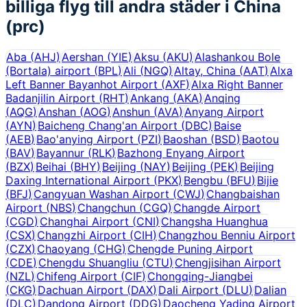
billiga flyg till andra städer i
China
(prc)
Aba
(
AHJ
)
Aershan
(
YIE
)
Aksu
(
AKU
)
Alashankou Bole
(Bortala) airport
(
BPL
)
Ali
(
NGQ
)
Altay, China
(
AAT
)
Alxa
Left Banner Bayanhot Airport
(
AXF
)
Alxa Right Banner
Badanjilin Airport
(
RHT
)
Ankang
(
AKA
)
Anqing
(
AQG
)
Anshan
(
AOG
)
Anshun
(
AVA
)
Anyang Airport
(
AYN
)
Baicheng Chang'an Airport
(
DBC
)
Baise
(
AEB
)
Bao'anying Airport
(
PZI
)
Baoshan
(
BSD
)
Baotou
(
BAV
)
Bayannur
(
RLK
)
Bazhong Enyang Airport
(
BZX
)
Beihai
(
BHY
)
Beijing
(
NAY
)
Beijing
(
PEK
)
Beijing
Daxing International Airport
(
PKX
)
Bengbu
(
BFU
)
Bijie
(
BFJ
)
Cangyuan Washan Airport
(
CWJ
)
Changbaishan
Airport
(
NBS
)
Changchun
(
CGQ
)
Changde Airport
(
CGD
)
Changhai Airport
(
CNI
)
Changsha Huanghua
(
CSX
)
Changzhi Airport
(
CIH
)
Changzhou Benniu Airport
(
CZX
)
Chaoyang
(
CHG
)
Chengde Puning Airport
(
CDE
)
Chengdu Shuangliu
(
CTU
)
Chengjisihan Airport
(
NZL
)
Chifeng Airport
(
CIF
)
Chongqing-Jiangbei
(
CKG
)
Dachuan Airport
(
DAX
)
Dali Airport
(
DLU
)
Dalian
(
DLC
)
Dandong Airport
(
DDG
)
Daocheng Yading Airport