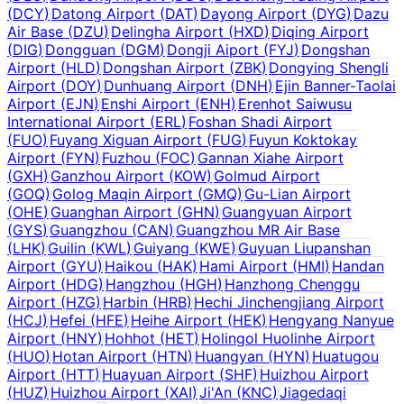
(
DCY
)
Datong Airport
(
DAT
)
Dayong Airport
(
DYG
)
Dazu
Air Base
(
DZU
)
Delingha Airport
(
HXD
)
Diqing Airport
(
DIG
)
Dongguan
(
DGM
)
Dongji Aiport
(
FYJ
)
Dongshan
Airport
(
HLD
)
Dongshan Airport
(
ZBK
)
Dongying Shengli
Airport
(
DOY
)
Dunhuang Airport
(
DNH
)
Ejin Banner-Taolai
Airport
(
EJN
)
Enshi Airport
(
ENH
)
Erenhot Saiwusu
International Airport
(
ERL
)
Foshan Shadi Airport
(
FUO
)
Fuyang Xiguan Airport
(
FUG
)
Fuyun Koktokay
Airport
(
FYN
)
Fuzhou
(
FOC
)
Gannan Xiahe Airport
(
GXH
)
Ganzhou Airport
(
KOW
)
Golmud Airport
(
GOQ
)
Golog Maqin Airport
(
GMQ
)
Gu-Lian Airport
(
OHE
)
Guanghan Airport
(
GHN
)
Guangyuan Airport
(
GYS
)
Guangzhou
(
CAN
)
Guangzhou MR Air Base
(
LHK
)
Guilin
(
KWL
)
Guiyang
(
KWE
)
Guyuan Liupanshan
Airport
(
GYU
)
Haikou
(
HAK
)
Hami Airport
(
HMI
)
Handan
Airport
(
HDG
)
Hangzhou
(
HGH
)
Hanzhong Chenggu
Airport
(
HZG
)
Harbin
(
HRB
)
Hechi Jinchengjiang Airport
(
HCJ
)
Hefei
(
HFE
)
Heihe Airport
(
HEK
)
Hengyang Nanyue
Airport
(
HNY
)
Hohhot
(
HET
)
Holingol Huolinhe Airport
(
HUO
)
Hotan Airport
(
HTN
)
Huangyan
(
HYN
)
Huatugou
Airport
(
HTT
)
Huayuan Airport
(
SHF
)
Huizhou Airport
(
HUZ
)
Huizhou Airport
(
XAI
)
Ji'An
(
KNC
)
Jiagedaqi