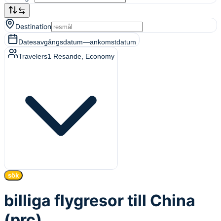
Destination
Dates
avgångsdatum
—
ankomstdatum
Travelers
1
Resande
, Economy
sök
billiga flygresor till China
(prc)