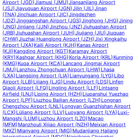
Airport
(
JGD
)
Jiamusi
(
JMU
)
Jiansanjiang Airport
(
JSJ
)
Jiayuguan Airport
(
JGN
)
Jilin
(
JIL
)
Jinan
(
TNA
)
Jinchuan Airport
(
JIC
)
Jingdezhen
(
JDZ
)
Jinggangshan Airport
(
JGS
)
Jinghong
(
JHG
)
Jining
(
JNG
)
Jinjiang
(
JJN
)
Jinzhou
(
JNZ
)
Jiuhuashan Airport
(
JRB
)
Jiuhuashan Airport
(
JUH
)
Jiujiang
(
JIU
)
Jiuquan
(
CHW
)
Jiuzhai Huanglong Airport
(
JZH
)
Jixi Xingkaihu
Airport
(
JXA
)
Kaili Airport
(
KJH
)
Kanas Airport
(
KJI
)
Kangding Airport
(
KGT
)
Karamay Airport
(
KRY
)
Kashgar Airport
(
KHG
)
Korla Airport
(
KRL
)
Kunming
(
KMG
)
Kuqa Airport
(
KCA
)
Lancang Jingmai Airport
(
JMJ
)
Lanzhou Zhongchuan Airport
(
LHW
)
Lhasa
(
LXA
)
Liangping Airport
(
LIA
)
Lianyungang
(
LYG
)
Libo
Airport
(
LLB
)
Lijiang
(
LJG
)
Lindu Airport
(
LDS
)
Linfen
Qiaoli Airport
(
LFQ
)
Lingling Airport
(
LLF
)
Lintsang
Airfield
(
LNJ
)
Liping Airport
(
HZH
)
Liupanshui Yuezhao
Airport
(
LPF
)
Liuzhou Bailian Airport
(
LZH
)
Longnan
Chengzhou Airport
(
LNL
)
Longyan Guanzhishan Airport
(
LCX
)
Lüliang Airport
(
LLV
)
Luoyang Airport
(
LYA
)
Luxi-
Mangshi
(
LUM
)
Luzhou Airport
(
LZO
)
Macao
(
MFM
)
Manzhouli Xijiao Airport
(
NZH
)
Meixian Airport
(
MXZ
)
Mianyang Airport
(
MIG
)
Mudanjiang Hailang
International Airport
(
MDG
)
Nanchang Changbei