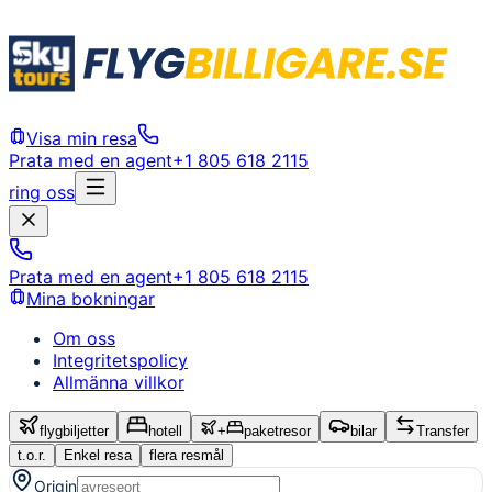
Visa min resa
Prata med en agent
+1 805 618 2115
ring oss
Prata med en agent
+1 805 618 2115
Mina bokningar
Om oss
Integritetspolicy
Allmänna villkor
flygbiljetter
hotell
+
paketresor
bilar
Transfer
t.o.r.
Enkel resa
flera resmål
Origin