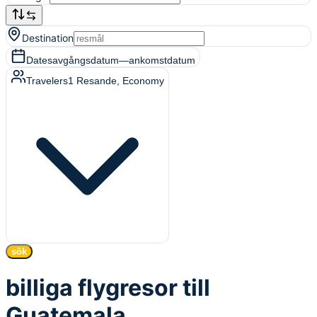
Destination
Dates
avgångsdatum
—
ankomstdatum
Travelers
1
Resande
, Economy
sök
billiga flygresor till
Guatemala