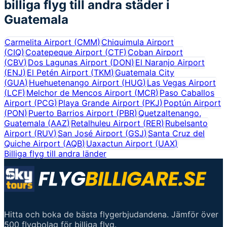
billiga flyg till andra städer i
Guatemala
Carmelita Airport
(
CMM
)
Chiquimula Airport
(
CIQ
)
Coatepeque Airport
(
CTF
)
Coban Airport
(
CBV
)
Dos Lagunas Airport
(
DON
)
El Naranjo Airport
(
ENJ
)
El Petén Airport
(
TKM
)
Guatemala City
(
GUA
)
Huehuetenango Airport
(
HUG
)
Las Vegas Airport
(
LCF
)
Melchor de Mencos Airport
(
MCR
)
Paso Caballos
Airport
(
PCG
)
Playa Grande Airport
(
PKJ
)
Poptún Airport
(
PON
)
Puerto Barrios Airport
(
PBR
)
Quetzaltenango,
Guatemala
(
AAZ
)
Retalhuleu Airport
(
RER
)
Rubelsanto
Airport
(
RUV
)
San José Airport
(
GSJ
)
Santa Cruz del
Quiche Airport
(
AQB
)
Uaxactun Airport
(
UAX
)
Billiga flyg till andra länder
Hitta och boka de bästa flygerbjudandena. Jämför över
500 flygbolag för billiga flyg.