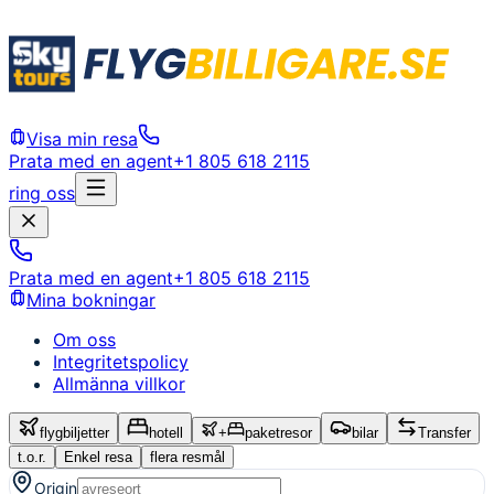
Visa min resa
Prata med en agent
+1 805 618 2115
ring oss
Prata med en agent
+1 805 618 2115
Mina bokningar
Om oss
Integritetspolicy
Allmänna villkor
flygbiljetter
hotell
+
paketresor
bilar
Transfer
t.o.r.
Enkel resa
flera resmål
Origin