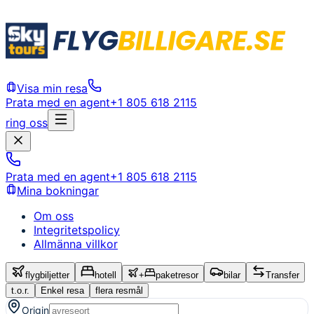
Visa min resa
Prata med en agent
+1 805 618 2115
ring oss
Prata med en agent
+1 805 618 2115
Mina bokningar
Om oss
Integritetspolicy
Allmänna villkor
flygbiljetter
hotell
+
paketresor
bilar
Transfer
t.o.r.
Enkel resa
flera resmål
Origin