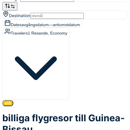
Destination
Dates
avgångsdatum
—
ankomstdatum
Travelers
1
Resande
, Economy
sök
billiga flygresor till Guinea-
Bissau