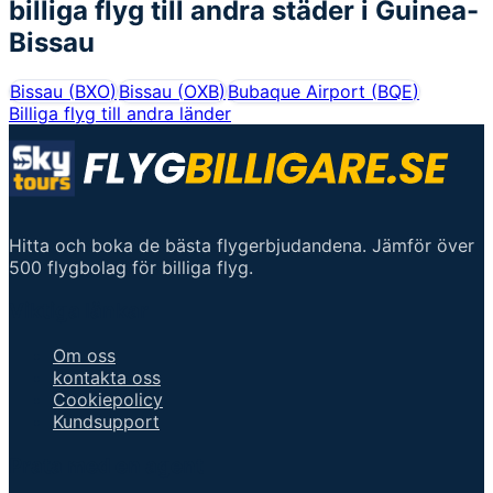
billiga flyg till andra städer i
Guinea-
Bissau
Bissau
(
BXO
)
Bissau
(
OXB
)
Bubaque Airport
(
BQE
)
Billiga flyg till andra länder
Hitta och boka de bästa flygerbjudandena. Jämför över
500 flygbolag för billiga flyg.
Viktiga länkar
Om oss
kontakta oss
Cookiepolicy
Kundsupport
Prata med en agent