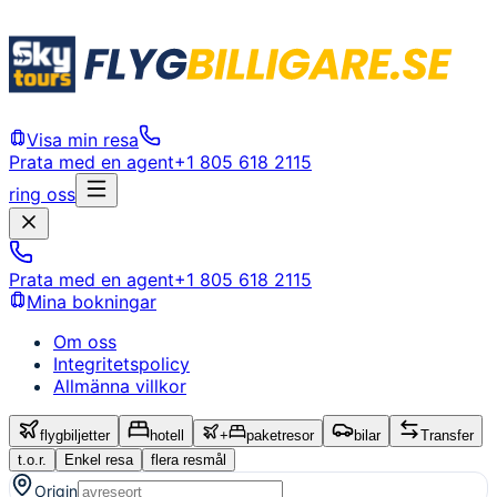
Visa min resa
Prata med en agent
+1 805 618 2115
ring oss
Prata med en agent
+1 805 618 2115
Mina bokningar
Om oss
Integritetspolicy
Allmänna villkor
flygbiljetter
hotell
+
paketresor
bilar
Transfer
t.o.r.
Enkel resa
flera resmål
Origin