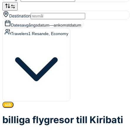
Destination
Dates
avgångsdatum
—
ankomstdatum
Travelers
1
Resande
, Economy
sök
billiga flygresor till Kiribati