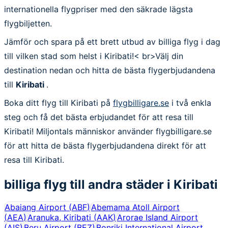
internationella flygpriser med den säkrade lägsta
flygbiljetten.
Jämför och spara på ett brett utbud av billiga flyg i dag
till vilken stad som helst i Kiribati!< br>Välj din
destination nedan och hitta de bästa flygerbjudandena
till
Kiribati
.
Boka ditt flyg till Kiribati på
flygbilligare.se
i två enkla
steg och få det bästa erbjudandet för att resa till
Kiribati! Miljontals människor använder flygbilligare.se
för att hitta de bästa flygerbjudandena direkt för att
resa till Kiribati.
billiga flyg till andra städer i
Kiribati
Abaiang Airport
(
ABF
)
Abemama Atoll Airport
(
AEA
)
Aranuka, Kiribati
(
AAK
)
Arorae Island Airport
(
AIS
)
Beru Airport
(
BEZ
)
Bonriki International Airport