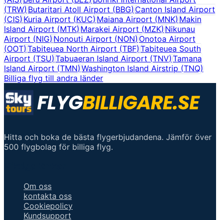
(
TRW
)
Butaritari Atoll Airport
(
BBG
)
Canton Island Airport
(
CIS
)
Kuria Airport
(
KUC
)
Maiana Airport
(
MNK
)
Makin
Island Airport
(
MTK
)
Marakei Airport
(
MZK
)
Nikunau
Airport
(
NIG
)
Nonouti Airport
(
NON
)
Onotoa Airport
(
OOT
)
Tabiteuea North Airport
(
TBF
)
Tabiteuea South
Airport
(
TSU
)
Tabuaeran Island Airport
(
TNV
)
Tamana
Island Airport
(
TMN
)
Washington Island Airstrip
(
TNQ
)
Billiga flyg till andra länder
Hitta och boka de bästa flygerbjudandena. Jämför över
500 flygbolag för billiga flyg.
Viktiga länkar
Om oss
kontakta oss
Cookiepolicy
Kundsupport