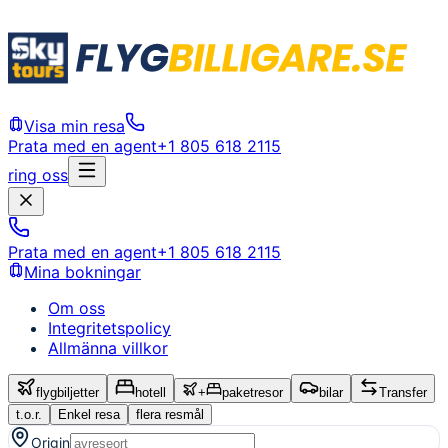
Visa min resa
Prata med en agent
+1 805 618 2115
ring oss
Prata med en agent
+1 805 618 2115
Mina bokningar
Om oss
Integritetspolicy
Allmänna villkor
flygbiljetter
hotell
+
paketresor
bilar
Transfer
t.o.r.
Enkel resa
flera resmål
Origin