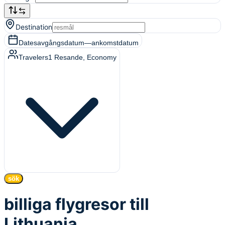
Destination
Dates
avgångsdatum
—
ankomstdatum
Travelers
1
Resande
, Economy
sök
billiga flygresor till
Lithuania