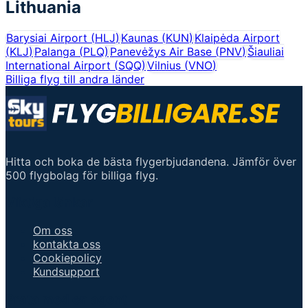
Lithuania
Barysiai Airport
(
HLJ
)
Kaunas
(
KUN
)
Klaipėda Airport
(
KLJ
)
Palanga
(
PLQ
)
Panevėžys Air Base
(
PNV
)
Šiauliai
International Airport
(
SQQ
)
Vilnius
(
VNO
)
Billiga flyg till andra länder
Hitta och boka de bästa flygerbjudandena. Jämför över
500 flygbolag för billiga flyg.
Viktiga länkar
Om oss
kontakta oss
Cookiepolicy
Kundsupport
Prata med en agent