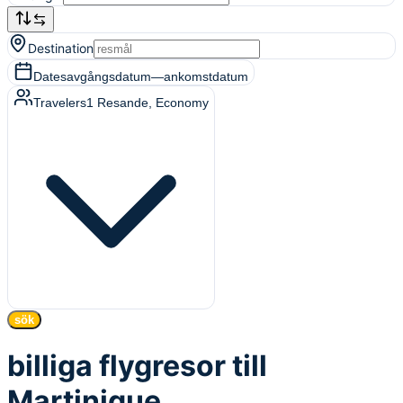
Destination
Dates
avgångsdatum
—
ankomstdatum
Travelers
1
Resande
, Economy
sök
billiga flygresor till
Martinique