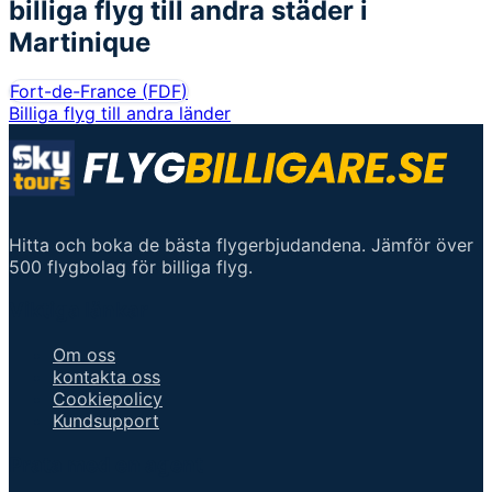
billiga flyg till andra städer i
Martinique
Fort-de-France
(
FDF
)
Billiga flyg till andra länder
Hitta och boka de bästa flygerbjudandena. Jämför över
500 flygbolag för billiga flyg.
Viktiga länkar
Om oss
kontakta oss
Cookiepolicy
Kundsupport
Prata med en agent