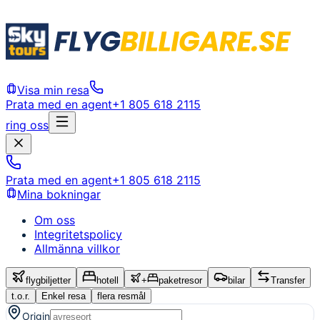
Visa min resa
Prata med en agent
+1 805 618 2115
ring oss
Prata med en agent
+1 805 618 2115
Mina bokningar
Om oss
Integritetspolicy
Allmänna villkor
flygbiljetter
hotell
+
paketresor
bilar
Transfer
t.o.r.
Enkel resa
flera resmål
Origin