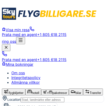
Visa min resa
Prata med en agent
+1 805 618 2115
ring oss
Prata med en agent
+1 805 618 2115
Mina bokningar
Om oss
Integritetspolicy
Allmänna villkor
flygbiljetter
hotell
+
paketresor
bilar
Transfer
Location