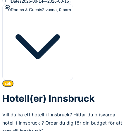
Dates
2026-08-14
—
2026-08-15
Rooms & Guests
2
vuxna
,
0
barn
sök
Hotell(er) Innsbruck
Vill du ha ett hotell i Innsbruck? Hittar du prisvärda
hotell i Innsbruck ? Oroar du dig för din budget för att
resa till Innsbruck?