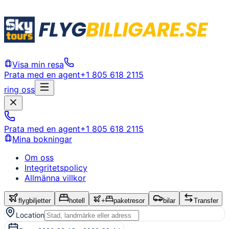
Visa min resa
Prata med en agent
+1 805 618 2115
ring oss
Prata med en agent
+1 805 618 2115
Mina bokningar
Om oss
Integritetspolicy
Allmänna villkor
flygbiljetter
hotell
+
paketresor
bilar
Transfer
Location