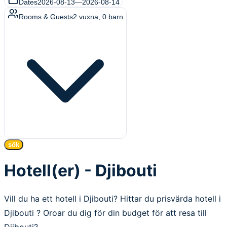
Dates
2026-08-13
—
2026-08-14
Rooms & Guests
2
vuxna
,
0
barn
sök
Hotell(er) - Djibouti
Vill du ha ett hotell i Djibouti? Hittar du prisvärda hotell i
Djibouti ? Oroar du dig för din budget för att resa till
Djibouti?