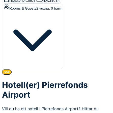
Dates
2026-08-17
—
2026-08-18
Rooms & Guests
2
vuxna
,
0
barn
sök
Hotell(er) Pierrefonds
Airport
Vill du ha ett hotell i Pierrefonds Airport? Hittar du