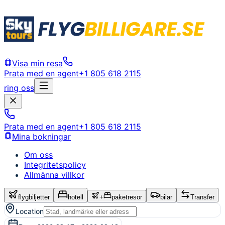
Visa min resa
Prata med en agent
+1 805 618 2115
ring oss
Prata med en agent
+1 805 618 2115
Mina bokningar
Om oss
Integritetspolicy
Allmänna villkor
flygbiljetter
hotell
+
paketresor
bilar
Transfer
Location