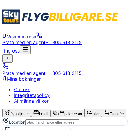
Visa min resa
Prata med en agent
+1 805 618 2115
ring oss
Prata med en agent
+1 805 618 2115
Mina bokningar
Om oss
Integritetspolicy
Allmänna villkor
flygbiljetter
hotell
+
paketresor
bilar
Transfer
Location