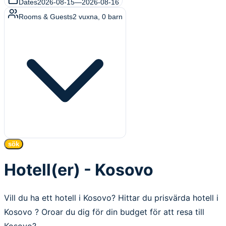
Dates
2026-08-15
—
2026-08-16
Rooms & Guests
2
vuxna
,
0
barn
sök
Hotell(er) - Kosovo
Vill du ha ett hotell i Kosovo? Hittar du prisvärda hotell i
Kosovo ? Oroar du dig för din budget för att resa till
Kosovo?