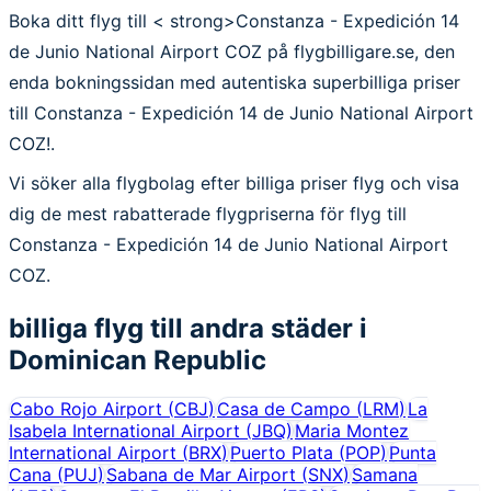
Boka ditt flyg till < strong>Constanza - Expedición 14
de Junio National Airport COZ på flygbilligare.se, den
enda bokningssidan med autentiska superbilliga priser
till Constanza - Expedición 14 de Junio National Airport
COZ!.
Vi söker alla flygbolag efter billiga priser flyg och visa
dig de mest rabatterade flygpriserna för flyg till
Constanza - Expedición 14 de Junio National Airport
COZ.
billiga flyg till andra städer i
Dominican Republic
Cabo Rojo Airport
(
CBJ
)
Casa de Campo
(
LRM
)
La
Isabela International Airport
(
JBQ
)
Maria Montez
International Airport
(
BRX
)
Puerto Plata
(
POP
)
Punta
Cana
(
PUJ
)
Sabana de Mar Airport
(
SNX
)
Samana