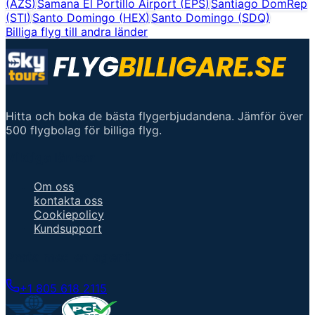
(
AZS
)
Samana El Portillo Airport
(
EPS
)
Santiago DomRep
(
STI
)
Santo Domingo
(
HEX
)
Santo Domingo
(
SDQ
)
Billiga flyg till andra länder
Hitta och boka de bästa flygerbjudandena. Jämför över
500 flygbolag för billiga flyg.
Viktiga länkar
Om oss
kontakta oss
Cookiepolicy
Kundsupport
Prata med en agent
+1 805 618 2115