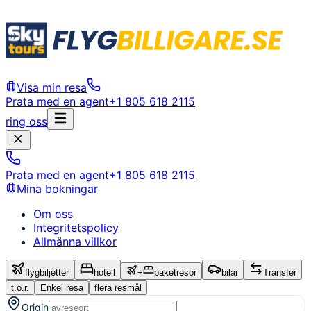
Visa min resa
Prata med en agent
+1 805 618 2115
ring oss
Prata med en agent
+1 805 618 2115
Mina bokningar
Om oss
Integritetspolicy
Allmänna villkor
flygbiljetter
hotell
+
paketresor
bilar
Transfer
t.o.r.
Enkel resa
flera resmål
Origin