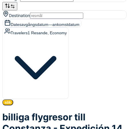
Destination
Dates
avgångsdatum
—
ankomstdatum
Travelers
1
Resande
, Economy
sök
billiga flygresor till
Constanza - Expedición 14