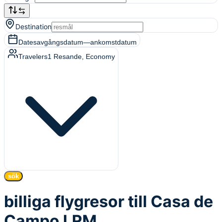
Destination
Dates
avgångsdatum
—
ankomstdatum
Travelers
1
Resande
, Economy
sök
billiga flygresor till Casa de
Campo LRM