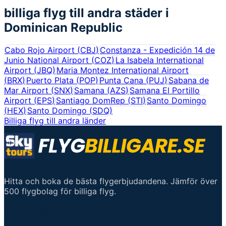
billiga flyg till andra städer i
Dominican Republic
Cabo Rojo Airport
(
CBJ
)
Constanza - Expedición 14 de
Junio National Airport
(
COZ
)
La Isabela International
Airport
(
JBQ
)
Maria Montez International Airport
(
BRX
)
Puerto Plata
(
POP
)
Punta Cana
(
PUJ
)
Sabana de
Mar Airport
(
SNX
)
Samana
(
AZS
)
Samana El Portillo
Airport
(
EPS
)
Santiago DomRep
(
STI
)
Santo Domingo
(
HEX
)
Santo Domingo
(
SDQ
)
Billiga flyg till andra länder
Hitta och boka de bästa flygerbjudandena. Jämför över
500 flygbolag för billiga flyg.
Viktiga länkar