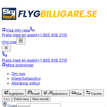
Visa min resa
Prata med en agent
+1 805 618 2115
ring oss
Prata med en agent
+1 805 618 2115
Mina bokningar
Om oss
Integritetspolicy
Allmänna villkor
flygbiljetter
hotell
+
paketresor
bilar
Transfer
t.o.r.
Enkel resa
flera resmål
Origin