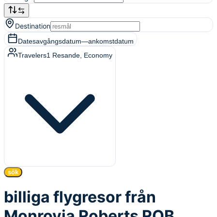
Destination
Dates
avgångsdatum
—
ankomstdatum
Travelers
1
Resande
, Economy
sök
billiga flygresor från
Monrovia Roberts ROB