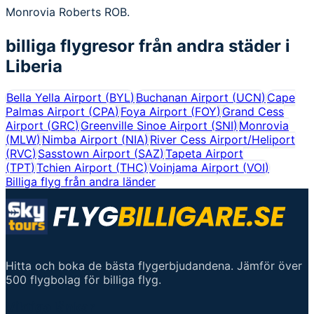
Monrovia Roberts ROB.
billiga flygresor från andra städer i
Liberia
Bella Yella Airport
(
BYL
)
Buchanan Airport
(
UCN
)
Cape
Palmas Airport
(
CPA
)
Foya Airport
(
FOY
)
Grand Cess
Airport
(
GRC
)
Greenville Sinoe Airport
(
SNI
)
Monrovia
(
MLW
)
Nimba Airport
(
NIA
)
River Cess Airport/Heliport
(
RVC
)
Sasstown Airport
(
SAZ
)
Tapeta Airport
(
TPT
)
Tchien Airport
(
THC
)
Voinjama Airport
(
VOI
)
Billiga flyg från andra länder
Hitta och boka de bästa flygerbjudandena. Jämför över
500 flygbolag för billiga flyg.
Viktiga länkar