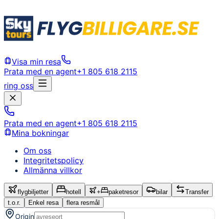
Visa min resa
Prata med en agent
+1 805 618 2115
ring oss
Prata med en agent
+1 805 618 2115
Mina bokningar
Om oss
Integritetspolicy
Allmänna villkor
flygbiljetter
hotell
+
paketresor
bilar
Transfer
t.o.r.
Enkel resa
flera resmål
Origin