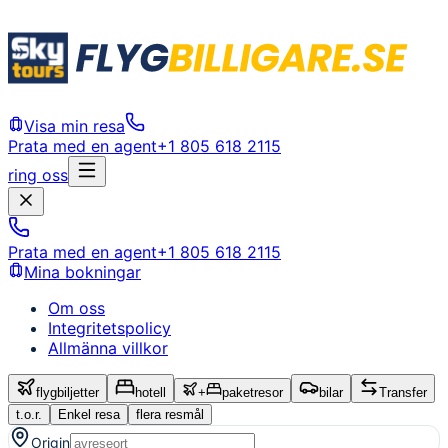
Visa min resa
Prata med en agent
+1 805 618 2115
ring oss
Prata med en agent
+1 805 618 2115
Mina bokningar
Om oss
Integritetspolicy
Allmänna villkor
flygbiljetter
hotell
+
paketresor
bilar
Transfer
t.o.r.
Enkel resa
flera resmål
Origin