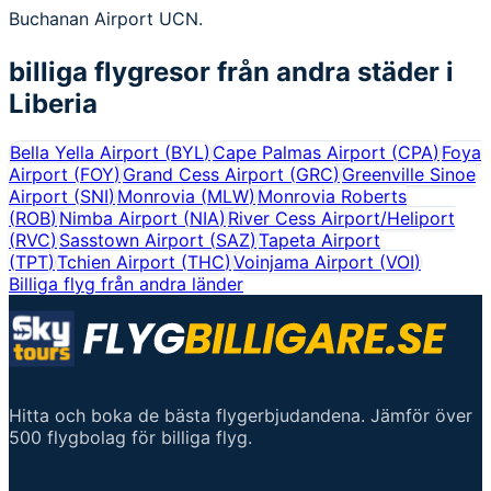
Buchanan Airport UCN.
billiga flygresor från andra städer i
Liberia
Bella Yella Airport
(
BYL
)
Cape Palmas Airport
(
CPA
)
Foya
Airport
(
FOY
)
Grand Cess Airport
(
GRC
)
Greenville Sinoe
Airport
(
SNI
)
Monrovia
(
MLW
)
Monrovia Roberts
(
ROB
)
Nimba Airport
(
NIA
)
River Cess Airport/Heliport
(
RVC
)
Sasstown Airport
(
SAZ
)
Tapeta Airport
(
TPT
)
Tchien Airport
(
THC
)
Voinjama Airport
(
VOI
)
Billiga flyg från andra länder
Hitta och boka de bästa flygerbjudandena. Jämför över
500 flygbolag för billiga flyg.
Viktiga länkar