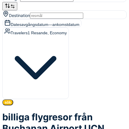
Destination
Dates
avgångsdatum
—
ankomstdatum
Travelers
1
Resande
, Economy
sök
billiga flygresor från
Buchanan Airport UCN