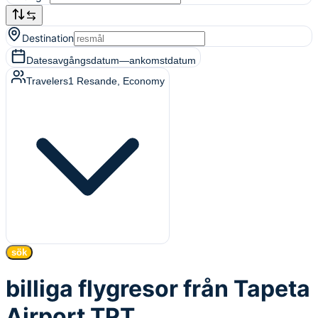
Destination
Dates
avgångsdatum
—
ankomstdatum
Travelers
1
Resande
, Economy
sök
billiga flygresor från Tapeta
Airport TPT