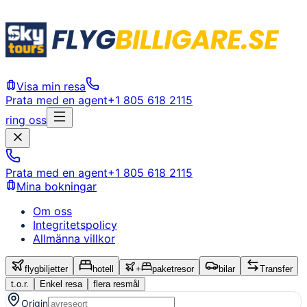
Visa min resa
Prata med en agent
+1 805 618 2115
ring oss
Prata med en agent
+1 805 618 2115
Mina bokningar
Om oss
Integritetspolicy
Allmänna villkor
flygbiljetter
hotell
+
paketresor
bilar
Transfer
t.o.r.
Enkel resa
flera resmål
Origin