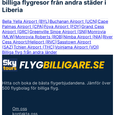
billiga flygresor från andra städer i
Liberia
Bella Yella Airport
(
BYL
)
Buchanan Airport
(
UCN
)
Cape
Palmas Airport
(
CPA
)
Foya Airport
(
FOY
)
Grand Cess
Airport
(
GRC
)
Greenville Sinoe Airport
(
SNI
)
Monrovia
(
MLW
)
Monrovia Roberts
(
ROB
)
Nimba Airport
(
NIA
)
River
Cess Airport/Heliport
(
RVC
)
Sasstown Airport
(
SAZ
)
Tchien Airport
(
THC
)
Voinjama Airport
(
VOI
)
Billiga flyg från andra länder
Hitta och boka de bästa flygerbjudandena. Jämför över
500 flygbolag för billiga flyg.
Viktiga länkar
Om oss
kontakta oss